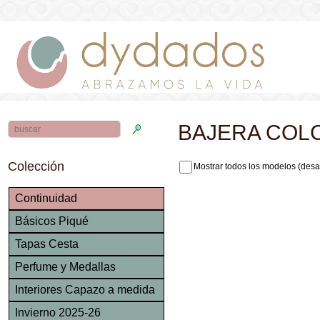
BAJERA COL
Colección
Mostrar todos los modelos (desa
Continuidad
Básicos Piqué
Tapas Cesta
Perfume y Medallas
Interiores Capazo a medida
Invierno 2025-26