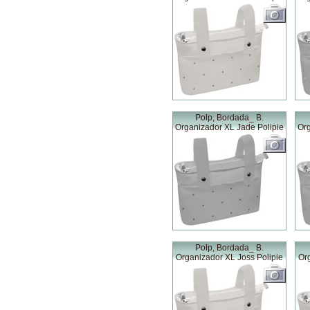
Polp, Bordada_ B.
Organizador XL Jade Polipie
Org
Polp, Bordada_ B.
Organizador XL Joss Polipie
Or