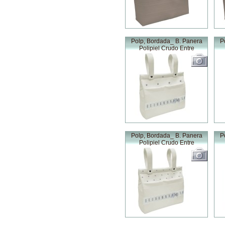
Polp, Bordada_ B. Panera
P
Polipiel Crudo Entre
Polp, Bordada_ B. Panera
P
Polipiel Crudo Entre