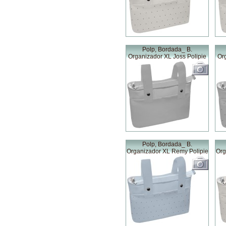
Polp, Bordada_ B.
Organizador XL Joss Polipie
Or
Polp, Bordada_ B.
Organizador XL Remy Polipie
Org