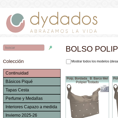
BOLSO POLIP
Colección
Mostrar todos los modelos (desa
Continuidad
Polp, Bordada_ B. Barco Mel
Pol
Básicos Piqué
Polipiel Tostado
Tapas Cesta
Perfume y Medallas
Interiores Capazo a medida
Invierno 2025-26