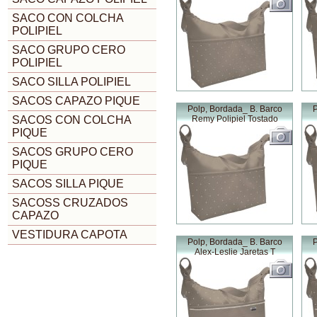
SACO CON COLCHA
POLIPIEL
SACO GRUPO CERO
POLIPIEL
SACO SILLA POLIPIEL
SACOS CAPAZO PIQUE
Polp, Bordada_ B. Barco
P
SACOS CON COLCHA
Remy Polipiel Tostado
PIQUE
SACOS GRUPO CERO
PIQUE
SACOS SILLA PIQUE
SACOSS CRUZADOS
CAPAZO
VESTIDURA CAPOTA
Polp, Bordada_ B. Barco
P
Alex-Leslie Jaretas T