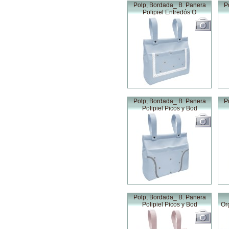
Polp, Bordada_ B. Panera
P
Polipiel Entredós O
Polp, Bordada_ B. Panera
P
Polipiel Picos y Bod
Polp, Bordada_ B. Panera
Polipiel Picos y Bod
Or