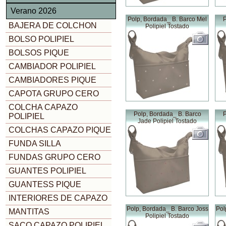
Verano 2026
Polp, Bordada_ B. Barco Mel
P
BAJERA DE COLCHON
Polipiel Tostado
BOLSO POLIPIEL
BOLSOS PIQUE
CAMBIADOR POLIPIEL
CAMBIADORES PIQUE
CAPOTA GRUPO CERO
COLCHA CAPAZO
Polp, Bordada_ B. Barco
P
POLIPIEL
Jade Polipiel Tostado
COLCHAS CAPAZO PIQUE
FUNDA SILLA
FUNDAS GRUPO CERO
GUANTES POLIPIEL
GUANTESS PIQUE
INTERIORES DE CAPAZO
Polp, Bordada_ B. Barco Joss
Pol
MANTITAS
Polipiel Tostado
SACO CAPAZO POLIPIEL