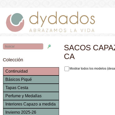
SACOS CAPA
CA
Colección
Mostrar todos los modelos (desa
Continuidad
Básicos Piqué
Tapas Cesta
Perfume y Medallas
Interiores Capazo a medida
Invierno 2025-26