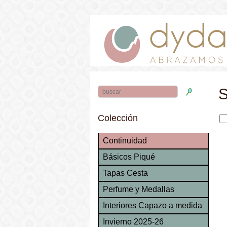
Colección
Continuidad
Básicos Piqué
Tapas Cesta
Perfume y Medallas
Interiores Capazo a medida
Invierno 2025-26