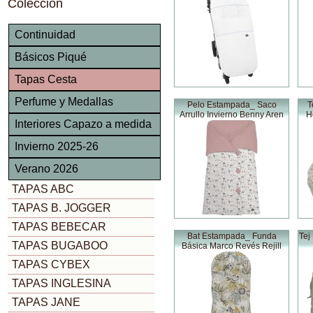
Colección
Continuidad
Básicos Piqué
Tapas Cesta
Perfume y Medallas
Pelo Estampada_ Saco
T
Arrullo Invierno Benny Aren
H
Interiores Capazo a medida
Invierno 2025-26
Verano 2026
TAPAS ABC
TAPAS B. JOGGER
TAPAS BEBECAR
Bat Estampada_ Funda
Tej
TAPAS BUGABOO
Básica Marco Revés Rejill
TAPAS CYBEX
TAPAS INGLESINA
TAPAS JANE