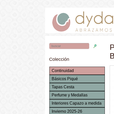
P
B
Colección
Continuidad
Básicos Piqué
Tapas Cesta
Perfume y Medallas
Interiores Capazo a medida
Invierno 2025-26