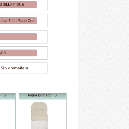
Sin cremallera
_ S.
Piqué Bordado_ S.