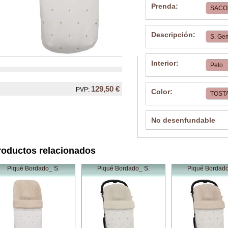
Prenda:
Descripción:
Interior:
129,50 €
PVP:
Color:
No desenfundable
roductos relacionados
Piqué Bordado_ S.
Piqué Bordado_ S.
Piqué Bordado