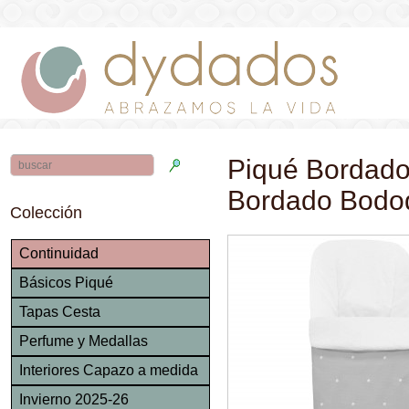
Piqué Bordado
Bordado Bodo
Colección
Continuidad
Básicos Piqué
Tapas Cesta
Perfume y Medallas
Interiores Capazo a medida
Invierno 2025-26