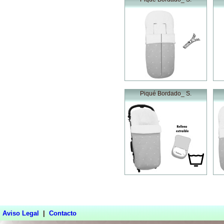
Piqué Bordado_ S.
Aviso Legal
|
Contacto