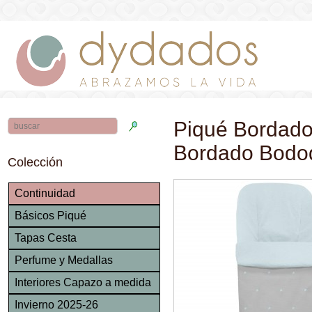
Piqué Bordado
Bordado Bodo
Colección
Continuidad
Básicos Piqué
Tapas Cesta
Perfume y Medallas
Interiores Capazo a medida
Invierno 2025-26