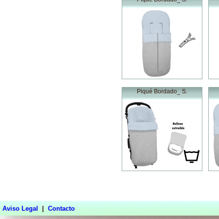
Piqué Bordado_ S.
Aviso Legal
|
Contacto