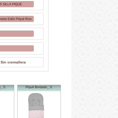
Sin cremallera
_ S.
Piqué Bordado_ S.