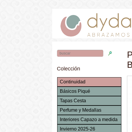
P
B
Colección
Continuidad
Básicos Piqué
Tapas Cesta
Perfume y Medallas
Interiores Capazo a medida
Invierno 2025-26