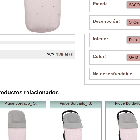
Prenda:
Descripción:
Interior:
129,50 €
PVP:
Color:
No desenfundable
roductos relacionados
Piqué Bordado_ S.
Piqué Bordado_ S.
Piqué Bordado