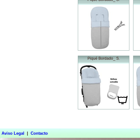
Piqué Bordado_ S.
Aviso Legal
|
Contacto