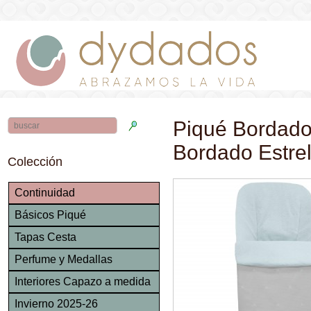
Piqué Bordado
Bordado Estre
Colección
Continuidad
Básicos Piqué
Tapas Cesta
Perfume y Medallas
Interiores Capazo a medida
Invierno 2025-26