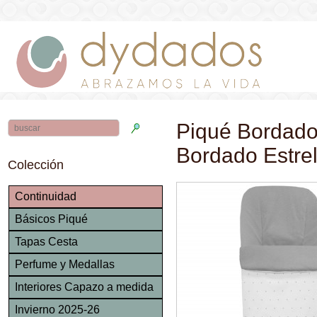
Piqué Bordado
Bordado Estrel
Colección
Continuidad
Básicos Piqué
Tapas Cesta
Perfume y Medallas
Interiores Capazo a medida
Invierno 2025-26