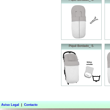
Piqué Bordado_ S.
Aviso Legal
|
Contacto