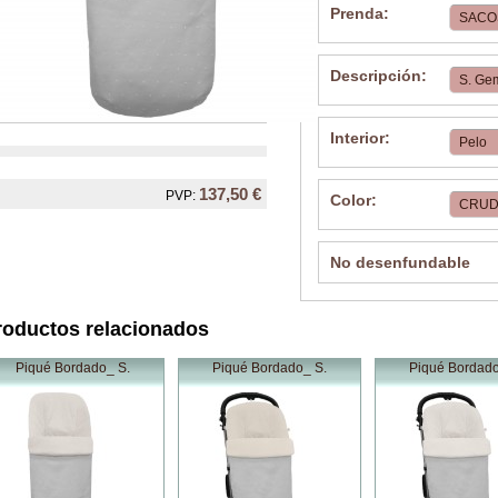
Prenda:
Descripción:
Interior:
137,50 €
PVP:
Color:
No desenfundable
roductos relacionados
Piqué Bordado_ S.
Piqué Bordado_ S.
Piqué Bordado