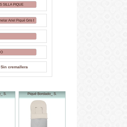
Sin cremallera
_ S.
Piqué Bordado_ S.