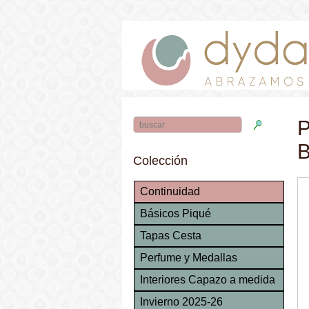
P
B
Colección
Continuidad
Básicos Piqué
Tapas Cesta
Perfume y Medallas
Interiores Capazo a medida
Invierno 2025-26