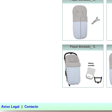
Piqué Bordado_ S.
Aviso Legal
|
Contacto