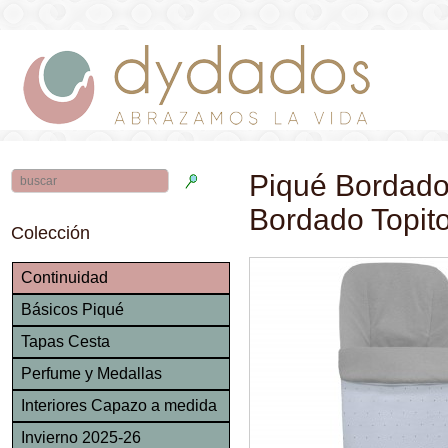
Piqué Bordado
Bordado Topit
Colección
Continuidad
Básicos Piqué
Tapas Cesta
Perfume y Medallas
Interiores Capazo a medida
Invierno 2025-26