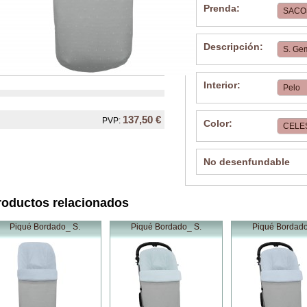
Prenda:
Descripción:
Interior:
137,50 €
PVP:
Color:
No desenfundable
roductos relacionados
Piqué Bordado_ S.
Piqué Bordado_ S.
Piqué Bordado