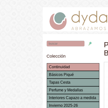
P
B
Colección
Continuidad
Básicos Piqué
Tapas Cesta
Perfume y Medallas
Interiores Capazo a medida
Invierno 2025-26