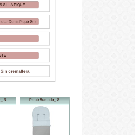
Sin cremallera
_ S.
Piqué Bordado_ S.