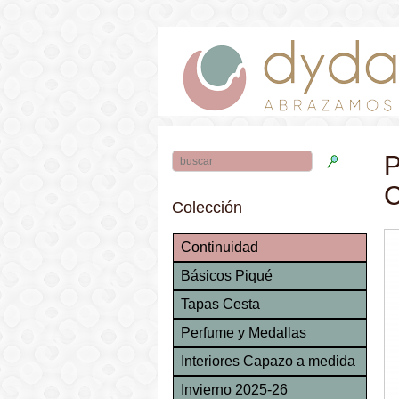
P
C
Colección
Continuidad
Básicos Piqué
Tapas Cesta
Perfume y Medallas
Interiores Capazo a medida
Invierno 2025-26