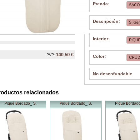
Prenda:
Descripción:
Interior:
140,50 €
PVP:
Color:
No desenfundable
roductos relacionados
Piqué Bordado_ S.
Piqué Bordado_ S.
Piqué Bordado