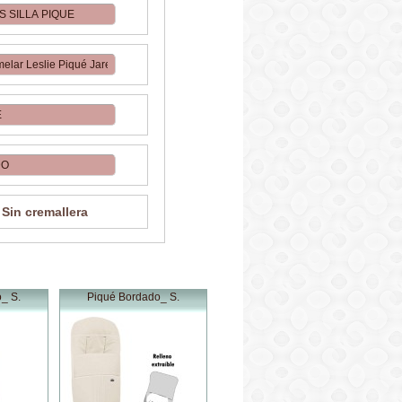
Sin cremallera
_ S.
Piqué Bordado_ S.