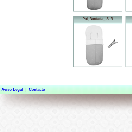
Pol, Bordada_ S. R
Aviso Legal
|
Contacto