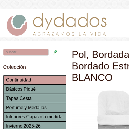
Pol, Bordada
Bordado Est
Colección
BLANCO
Continuidad
Básicos Piqué
Tapas Cesta
Perfume y Medallas
Interiores Capazo a medida
Invierno 2025-26