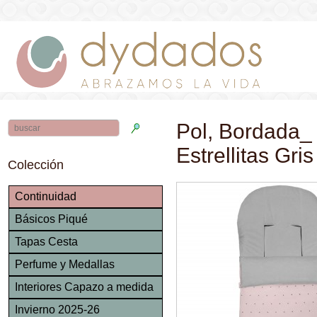
Pol, Bordada_ 
Estrellitas Gri
Colección
Continuidad
Básicos Piqué
Tapas Cesta
Perfume y Medallas
Interiores Capazo a medida
Invierno 2025-26