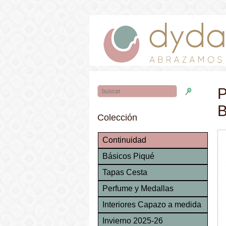
P
B
Colección
Continuidad
Básicos Piqué
Tapas Cesta
Perfume y Medallas
Interiores Capazo a medida
Invierno 2025-26