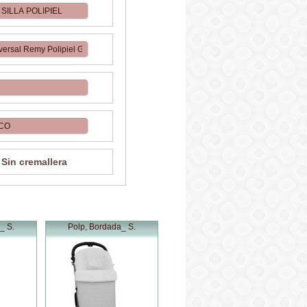
Sin cremallera
_ S.
Polp, Bordada_ S.