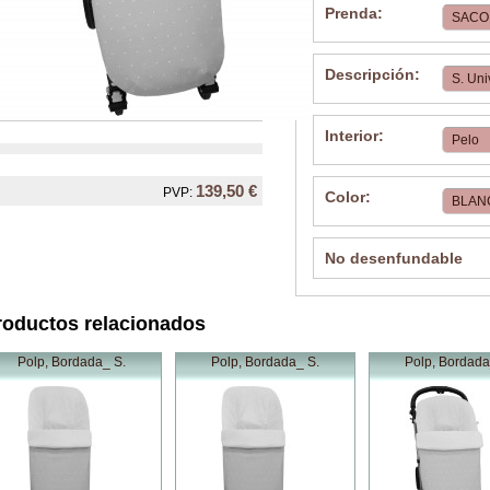
Prenda:
Descripción:
Interior:
139,50 €
PVP:
Color:
No desenfundable
roductos relacionados
Polp, Bordada_ S.
Polp, Bordada_ S.
Polp, Bordada