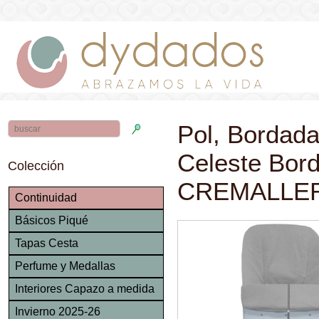
Pol, Bordada
Celeste Bord
Colección
CREMALLE
Continuidad
Básicos Piqué
Tapas Cesta
Perfume y Medallas
Interiores Capazo a medida
Invierno 2025-26