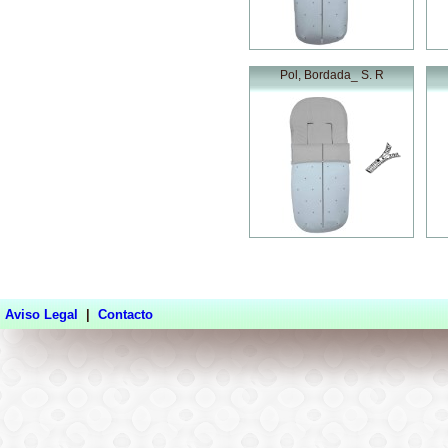
Pol, Bordada_ S. R
Aviso Legal
|
Contacto