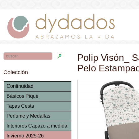
Polip Visón_ S
Pelo Estampa
Colección
Continuidad
Básicos Piqué
Tapas Cesta
Perfume y Medallas
Interiores Capazo a medida
Invierno 2025-26