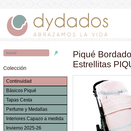
Piqué Bordado
Estrellitas P
Colección
Continuidad
Básicos Piqué
Tapas Cesta
Perfume y Medallas
Interiores Capazo a medida
Invierno 2025-26