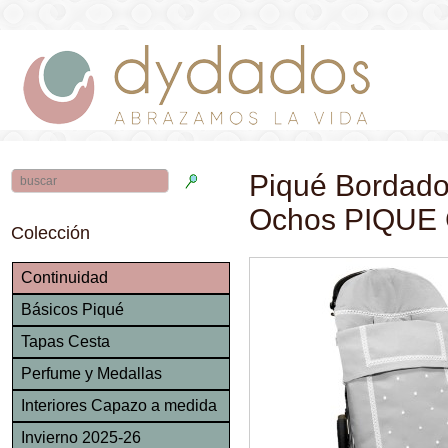
Piqué Bordado_
Ochos PIQUE
Colección
Continuidad
Básicos Piqué
Tapas Cesta
Perfume y Medallas
Interiores Capazo a medida
Invierno 2025-26