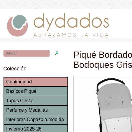
Piqué Bordado_
Bodoques Gris
Colección
Continuidad
Básicos Piqué
Tapas Cesta
Perfume y Medallas
Interiores Capazo a medida
Invierno 2025-26