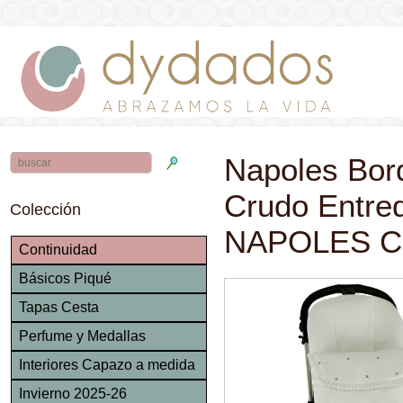
Napoles Bor
Crudo Entre
Colección
NAPOLES 
Continuidad
Básicos Piqué
Tapas Cesta
Perfume y Medallas
Interiores Capazo a medida
Invierno 2025-26