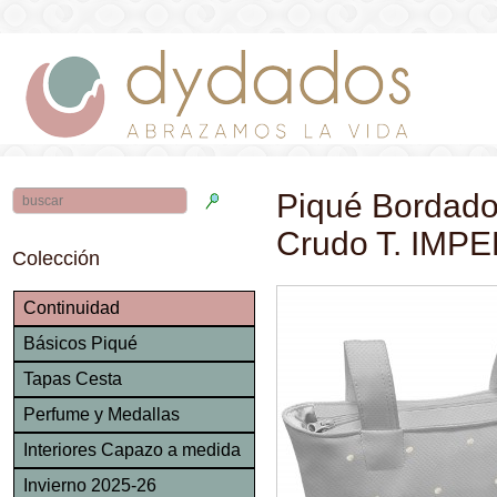
Piqué Bordado
Crudo T. IM
Colección
Continuidad
Básicos Piqué
Tapas Cesta
Perfume y Medallas
Interiores Capazo a medida
Invierno 2025-26