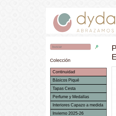
P
E
Colección
Continuidad
Básicos Piqué
Tapas Cesta
Perfume y Medallas
Interiores Capazo a medida
Invierno 2025-26