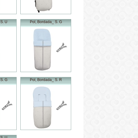
 S. U
Pol, Bordada_ S. G
 S. G
Pol, Bordada_ S. R
 S. U