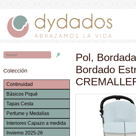
Pol, Bordada
Bordado Est
Colección
CREMALLE
Continuidad
Básicos Piqué
Tapas Cesta
Perfume y Medallas
Interiores Capazo a medida
Invierno 2025-26