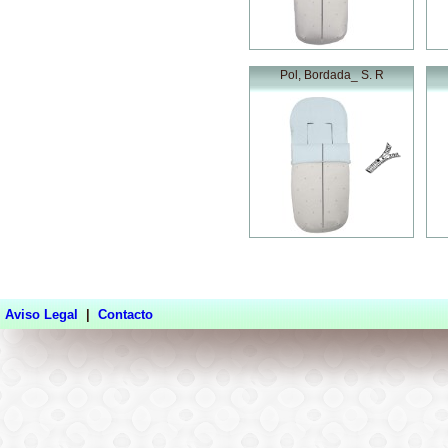
Pol, Bordada_ S. R
Aviso Legal
|
Contacto